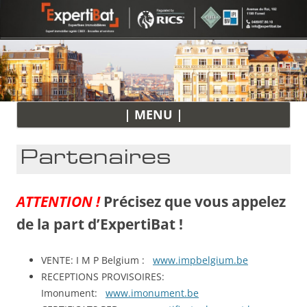
All
| MENU |
au
con
Partenaires
ATTENTION !
Précisez que vous appelez
de la part d’ExpertiBat !
VENTE: I M P Belgium :
www.impbelgium.be
RECEPTIONS PROVISOIRES:
Imonument:
www.imonument.be