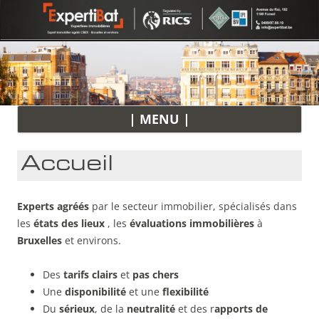
All
| MENU |
au
con
Accueil
Experts agréés
par le secteur immobilier, spécialisés dans
les
états des lieux
, les
évaluations immobilières
à
Bruxelles
et environs.
Des
tarifs clairs
et
pas chers
Une
disponibilité
et une
flexibilité
Du
sérieux
, de la
neutralité
et des r
apports de